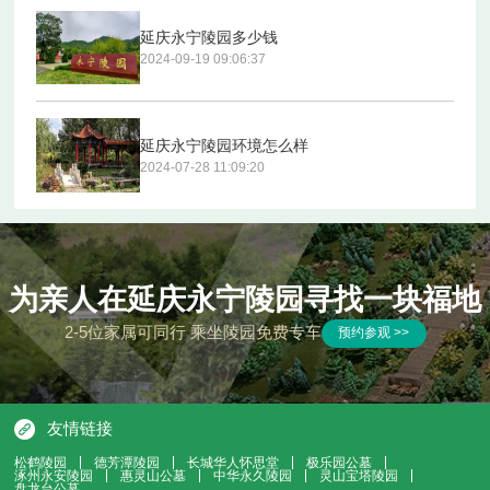
延庆永宁陵园多少钱
2024-09-19 09:06:37
延庆永宁陵园环境怎么样
2024-07-28 11:09:20
为亲人在延庆永宁陵园寻找一块福地
2-5位家属可同行 乘坐陵园免费专车
预约参观 >>
友情链接
松鹤陵园
德芳潭陵园
长城华人怀思堂
极乐园公墓
涿州永安陵园
惠灵山公墓
中华永久陵园
灵山宝塔陵园
盘龙台公墓