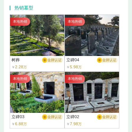
热销墓型
本地热销
本地热销
树葬
立碑04
金牌认证
金牌认证
2.28
5.98
￥
万
￥
万
本地热销
本地热销
立碑03
立碑02
金牌认证
金牌认证
6.88
7.98
￥
万
￥
万