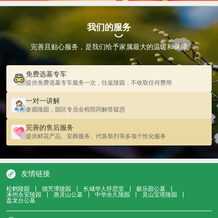
我们的服务
完善且贴心服务，是我们给予家属最大的温暖和保障
免费选墓专车
提供免费选墓专车服务一次，往返陵园，不收取任何费用
一对一讲解
参观陵园，园区专员全程陪同解答疑惑
完善的售后服务
提供鲜花产品、安葬服务、代客祭扫等多项个性化服务
友情链接
松鹤陵园
德芳潭陵园
长城华人怀思堂
极乐园公墓
涿州永安陵园
惠灵山公墓
中华永久陵园
灵山宝塔陵园
盘龙台公墓