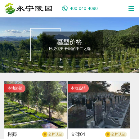
400-040-4090
墓型价格
环境优美 长眠的不二之选
本地热销
本地热销
树葬
立碑04
金牌认证
金牌认证