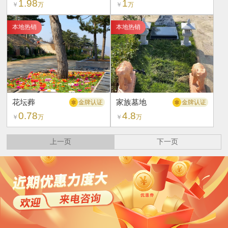
1.98
1
￥
万
￥
万
本地热销
本地热销
花坛葬
家族墓地
金牌认证
金牌认证
0.78
4.8
￥
万
￥
万
上一页
下一页